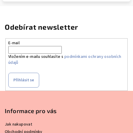
Odebírat newsletter
E-mail
Vložením e-mailu souhlasíte s
podmínkami ochrany osobních
údajů
Přihlásit se
Z
á
p
Informace pro vás
a
Jak nakupovat
t
Obchodní podmínky