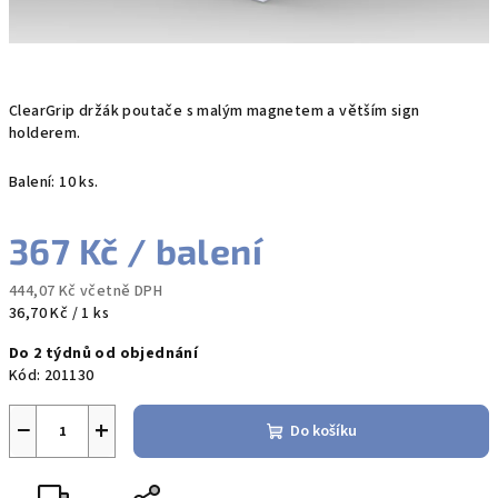
ClearGrip držák poutače s malým magnetem a větším sign
holderem.
Balení: 10 ks.
367 Kč
/ balení
444,07 Kč včetně DPH
Měrná
36,70 Kč / 1 ks
cena:
Do 2 týdnů od objednání
Kód:
201130
−
+
Do košíku