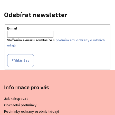
Odebírat newsletter
E-mail
Vložením e-mailu souhlasíte s
podmínkami ochrany osobních
údajů
Přihlásit se
Z
á
p
Informace pro vás
a
Jak nakupovat
t
Obchodní podmínky
í
Podmínky ochrany osobních údajů