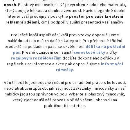
a
obsah
. Plastový mincovník na Kč je vyroben z odolného materiálu,
který spojuje lehkost a dlouhou životnost. Navíc elegantně doplní
c
interiér vaší prodejny a poskytne
prostor pro vaše kreativní
í
reklamní sdělení
, čímž podpoří vizuální prezentaci vaší značky.
p
r
Pro ještě lepší uspořádání vaší provozovny doporučujeme
v
nahlédnout i do našich dalších kategorií. Pro přehledné třídění
k
produktů na pokladním pásu se skvěle hodí
dělítka na pokladní
y
pás
. Přesné označení cen zajistí
cenovkové lišty
a díky
v
regálovým rozdělovačům
docílíte dokonalého pořádku v
regálech. Pro informace a akce pak doporučujeme
informační
ý
rámečky
.
p
i
Ať už hledáte jednoduché řešení pro usnadnění práce s hotovostí,
s
nebo atraktivní způsob, jak zaujmout zákazníky, mincovníky z naší
u
nabídky jsou tou správnou volbou. Vyberte si plastový mincovník,
který zjednoduší váš provoz a přidá vašemu obchodu na
praktičnosti i estetice.