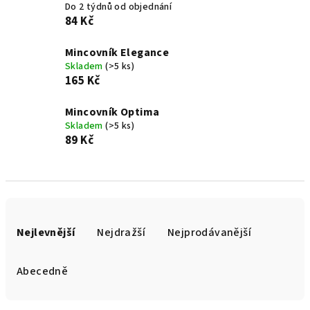
Do 2 týdnů od objednání
84 Kč
Mincovník Elegance
Skladem
(>5 ks)
165 Kč
Mincovník Optima
Skladem
(>5 ks)
89 Kč
Ř
a
Nejlevnější
Nejdražší
Nejprodávanější
z
e
Abecedně
n
í