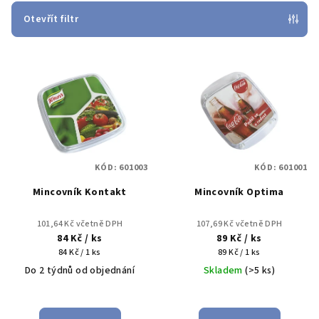
p
Otevřít filtr
r
V
o
ý
d
p
u
i
k
s
t
p
ů
KÓD:
601003
KÓD:
601001
r
Mincovník Kontakt
Mincovník Optima
o
d
101,64 Kč včetně DPH
107,69 Kč včetně DPH
u
84 Kč
/ ks
89 Kč
/ ks
Měrná
Měrná
k
84 Kč / 1 ks
89 Kč / 1 ks
cena:
cena:
Do 2 týdnů od objednání
Skladem
(>5 ks)
t
ů