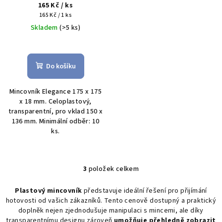
165 Kč
/ ks
Měrná
165 Kč / 1 ks
cena:
Skladem
(>5 ks)
Do košíku
Mincovník Elegance 175 x 175
x 18 mm. Celoplastový,
transparentní, pro vklad 150 x
136 mm. Minimální odběr: 10
ks.
3
položek celkem
O
v
Plastový mincovník
představuje ideální řešení pro přijímání
l
hotovosti od vašich zákazníků. Tento cenově dostupný a praktický
á
doplněk nejen zjednodušuje manipulaci s mincemi, ale díky
d
transparentnímu designu zároveň
umožňuje přehledně zobrazit