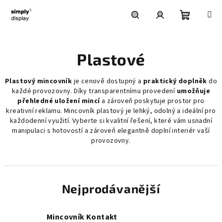
Přejít
na
obsah
Nákupní
Hledat
Přihlášení
Plastové
košík
Plastový mincovník
je cenově dostupný a
praktický doplněk
do
každé provozovny. Díky transparentnímu provedení
umožňuje
přehledné uložení mincí
a zároveň poskytuje prostor pro
kreativní reklamu. Mincovník plastový je lehký, odolný a ideální pro
každodenní využití. Vyberte si kvalitní řešení, které vám usnadní
manipulaci s hotovostí a zároveň elegantně doplní interiér vaší
provozovny.
Nejprodávanější
Mincovník Kontakt