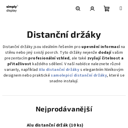
Přejít
na
obsah
Nákupní
Hledat
Přihlášení
Distanční držáky
košík
Distanční držáky jsou ideálním řešením pro
upevnění informací
na
stěnu nebo jiný svislý povrch. Tyto držáky nejenže
dodají
vašim
prezentacím
profesionální vzhled
, ale také
zvyšují čitelnost a
přitažlivost
každého sdělení. V naší nabídce naleznete různé
varianty, například
Alu distanční držáky
s elegantním hliníkovým
designem nebo praktické
samolepicí distanční držáky
, které se
snadno instalují.
Nejprodávanější
Alu distanční držák (10 ks)