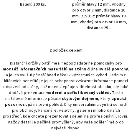
Balení: 100 ks.
průměr hlavy 12 mm, vhodný
pro otvor 8 mm, distance 20
mm. 215052: průměr hlavy 19
mm, vhodný pro otvor 10 mm,
distance 25...
2
položek celkem
O
v
Distanční držáky patří mezi nepostradatelné pomocníky pro
l
montáž informačních materiálů na stěny
či jiné
svislé povrchy
,
á
a jejich využití přináší hned několik významných výhod. Jedním z
d
klíčových benefitů je jejich schopnost zvýraznit informace pomocí
a
odsazení od stěny, což nejen zlepšuje viditelnost obsahu, ale také
dodává prezentaci
moderní a sofistikovaný vzhled.
Takto
c
instalované informace působí
stylovým dojmem
, který
upoutá
í
pozornost
již na první pohled. Díky univerzálnímu využití se hodí
p
pro obchody, kanceláře, veletrhy, galerie i mnoho dalších
r
prostředí, kde chcete prezentovat sdělení na profesionální úrovni.
v
Každý detail je pečlivě promyšlený, aby vaše sdělení mělo co
k
největší dopad.