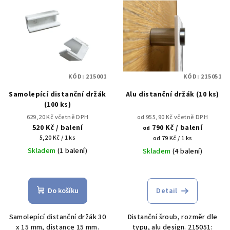
ý
d
p
u
i
k
s
t
p
ů
KÓD:
215001
KÓD:
215051
r
Samolepící distanční držák
Alu distanční držák (10 ks)
o
(100 ks)
d
629,20 Kč včetně DPH
od 955,90 Kč včetně DPH
u
520 Kč
/ balení
790 Kč
/ balení
od
Měrná
k
5,20 Kč / 1 ks
Měrná
od 79 Kč / 1 ks
cena:
cena:
Skladem
(1 balení)
Skladem
(4 balení)
t
ů
Do košíku
Detail
Samolepící distanční držák 30
Distanční šroub, rozměr dle
x 15 mm, distance 15 mm.
typu, alu design. 215051: