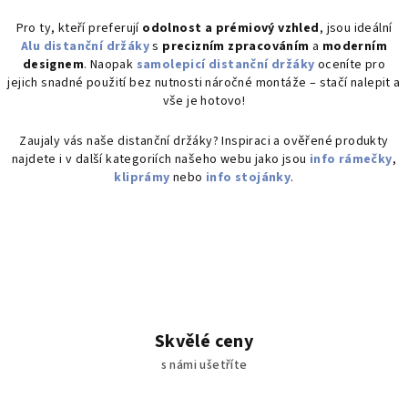
y
v
Pro ty, kteří preferují
odolnost a prémiový vzhled
, jsou ideální
Alu distanční držáky
s
precizním zpracováním
a
moderním
ý
designem
. Naopak
samolepicí distanční držáky
oceníte pro
p
jejich snadné použití bez nutnosti náročné montáže – stačí nalepit a
i
vše je hotovo!
s
u
Zaujaly vás naše distanční držáky? Inspiraci a ověřené produkty
najdete i v další kategoriích našeho webu jako jsou
info rámečky
,
kliprámy
nebo
info stojánky
.
Skvělé ceny
s námi ušetříte