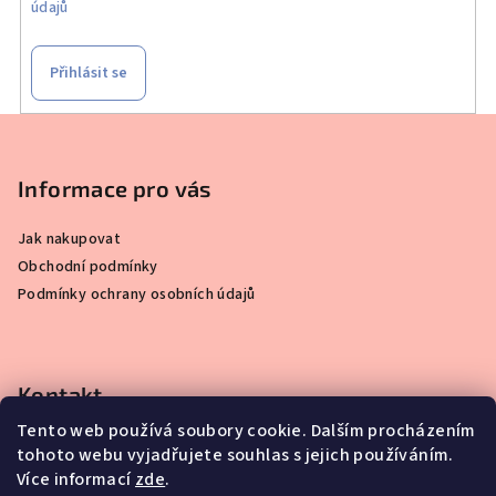
údajů
Přihlásit se
Z
á
p
Informace pro vás
a
Jak nakupovat
t
Obchodní podmínky
í
Podmínky ochrany osobních údajů
Kontakt
Tento web používá soubory cookie. Dalším procházením
info
@
simplydisplay.cz
tohoto webu vyjadřujete souhlas s jejich používáním.
+420 777 56 56 03
Více informací
zde
.