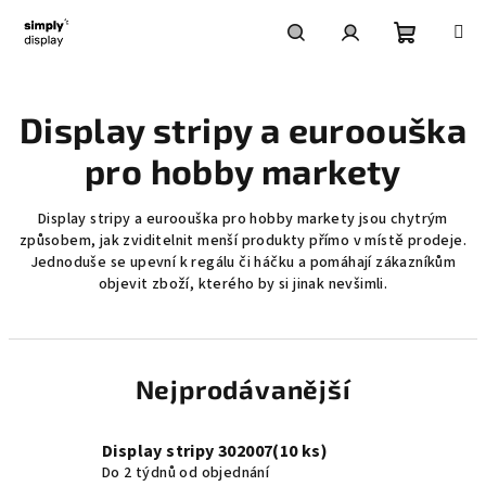
Přejít
na
obsah
Nákupní
Hledat
Přihlášení
Display stripy a euroouška
košík
pro hobby markety
Display stripy a euroouška pro hobby markety jsou chytrým
způsobem, jak zviditelnit menší produkty přímo v místě prodeje.
Jednoduše se upevní k regálu či háčku a pomáhají zákazníkům
objevit zboží, kterého by si jinak nevšimli.
Nejprodávanější
Display stripy 302007(10 ks)
Do 2 týdnů od objednání