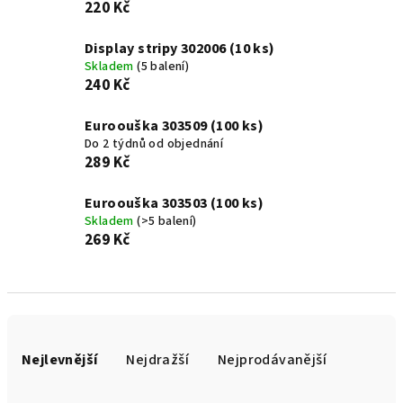
220 Kč
Display stripy 302006 (10 ks)
Skladem
(5 balení)
240 Kč
Euroouška 303509 (100 ks)
Do 2 týdnů od objednání
289 Kč
Euroouška 303503 (100 ks)
Skladem
(>5 balení)
269 Kč
Ř
a
Nejlevnější
Nejdražší
Nejprodávanější
z