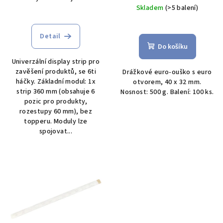
t
cena:
Skladem
(>5 balení)
ů
Detail
Do košíku
Univerzální display strip pro
zavěšení produktů, se 6ti
Drážkové euro-ouško s euro
háčky. Základní modul: 1x
otvorem, 40 x 32 mm.
strip 360 mm (obsahuje 6
Nosnost: 500 g. Balení: 100 ks.
pozic pro produkty,
rozestupy 60 mm), bez
topperu. Moduly lze
spojovat...