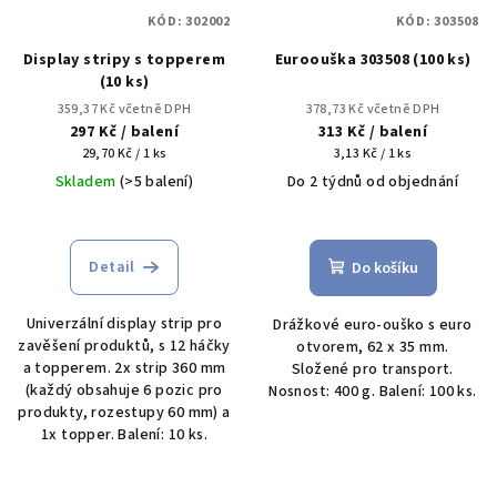
KÓD:
302002
KÓD:
303508
Display stripy s topperem
Euroouška 303508 (100 ks)
(10 ks)
359,37 Kč včetně DPH
378,73 Kč včetně DPH
297 Kč
/ balení
313 Kč
/ balení
Měrná
Měrná
29,70 Kč / 1 ks
3,13 Kč / 1 ks
cena:
cena:
Skladem
(>5 balení)
Do 2 týdnů od objednání
Detail
Do košíku
Univerzální display strip pro
Drážkové euro-ouško s euro
zavěšení produktů, s 12 háčky
otvorem, 62 x 35 mm.
a topperem. 2x strip 360 mm
Složené pro transport.
(každý obsahuje 6 pozic pro
Nosnost: 400 g. Balení: 100 ks.
produkty, rozestupy 60 mm) a
1x topper. Balení: 10 ks.