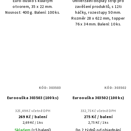
Euro-ouško s kulatým
Univerzální display strip pro
otvorem, 35 x 22 mm.
zavěšení produktů, s 12ti
Nosnost: 400 g. Balení: 100 ks.
háčky, rozestupy 50 mm.
Rozměr 28 x 622 mm, topper
76 x 34 mm. Balení: 10 ks.
KÓD:
303503
KÓD:
303502
Euroouška 303503 (100 ks)
Euroouška 303502 (100 ks)
325,49 Kč včetně DPH
332,75 Kč včetně DPH
269 Kč
/ balení
275 Kč
/ balení
Měrná
Měrná
2,69 Kč / 1 ks
2,75 Kč / 1 ks
cena:
cena:
Skladem
(>5 balení)
Do 2 týdnů od objednání