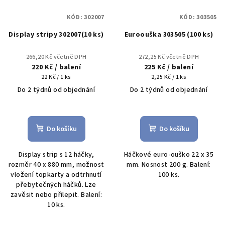
KÓD:
302007
KÓD:
303505
Display stripy 302007(10 ks)
Euroouška 303505 (100 ks)
266,20 Kč včetně DPH
272,25 Kč včetně DPH
220 Kč
/ balení
225 Kč
/ balení
Měrná
Měrná
22 Kč / 1 ks
2,25 Kč / 1 ks
cena:
cena:
Do 2 týdnů od objednání
Do 2 týdnů od objednání
Do košíku
Do košíku
Display strip s 12 háčky,
Háčkové euro-ouško 22 x 35
rozměr 40 x 880 mm, možnost
mm. Nosnost 200 g. Balení:
vložení topkarty a odtrhnutí
100 ks.
přebytečných háčků. Lze
zavěsit nebo přilepit. Balení:
10 ks.