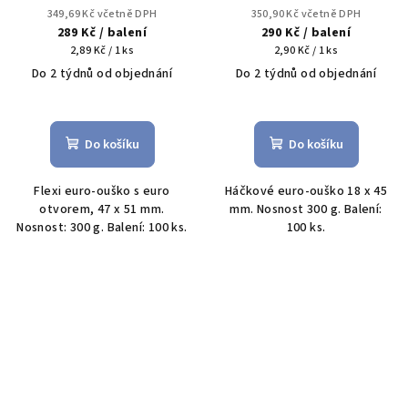
349,69 Kč včetně DPH
350,90 Kč včetně DPH
289 Kč
/ balení
290 Kč
/ balení
Měrná
Měrná
2,89 Kč / 1 ks
2,90 Kč / 1 ks
cena:
cena:
Do 2 týdnů od objednání
Do 2 týdnů od objednání
Do košíku
Do košíku
Flexi euro-ouško s euro
Háčkové euro-ouško 18 x 45
otvorem, 47 x 51 mm.
mm. Nosnost 300 g. Balení:
Nosnost: 300 g. Balení: 100 ks.
100 ks.