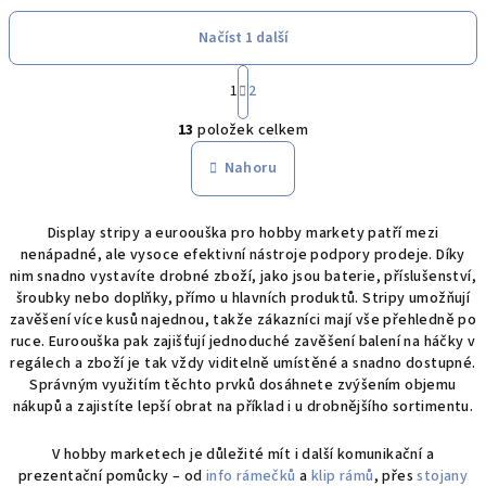
Načíst 1 další
S
1
2
t
O
r
13
položek celkem
á
v
n
l
Nahoru
k
á
o
d
v
Display stripy a euroouška pro hobby markety patří mezi
a
á
nenápadné, ale vysoce efektivní nástroje podpory prodeje. Díky
n
c
nim snadno vystavíte drobné zboží, jako jsou baterie, příslušenství,
í
í
šroubky nebo doplňky, přímo u hlavních produktů. Stripy umožňují
p
zavěšení více kusů najednou, takže zákazníci mají vše přehledně po
r
ruce. Euroouška pak zajišťují jednoduché zavěšení balení na háčky v
v
regálech a zboží je tak vždy viditelně umístěné a snadno dostupné.
Správným využitím těchto prvků dosáhnete zvýšením objemu
k
nákupů a zajistíte lepší obrat na příklad i u drobnějšího sortimentu.
y
v
V hobby marketech je důležité mít i další komunikační a
ý
prezentační pomůcky – od
info rámečků
a
klip rámů
, přes
stojany