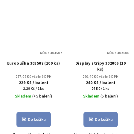
KÓD:
303507
KÓD:
302006
Euroouška 303507 (100 ks)
Display stripy 302006 (10
ks)
277,09 Kč včetně DPH
290,40 Kč včetně DPH
229 Kč
/ balení
240 Kč
/ balení
Měrná
Měrná
2,29 Kč / 1 ks
24 Kč / 1 ks
cena:
cena:
Skladem
(>5 balení)
Skladem
(5 balení)
Do košíku
Do košíku