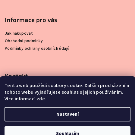
Z
á
p
Informace pro vás
a
Jak nakupovat
t
Obchodní podmínky
í
Podmínky ochrany osobních údajů
Kontakt
Tento web používá soubory cookie. Dalším procházením
info
@
simplydisplay.cz
tohoto webu vyjadřujete souhlas s jejich používáním.
+420 777 56 56 03
Více informací
zde
.
Nastavení
Copyright 2026
SIMPLY DISPLAY
. Všechna práva vyhrazena.
Souhlasím