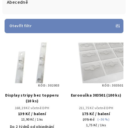
e
Abecedně
n
í
p
Otevřít filtr
r
V
o
ý
d
p
u
i
k
s
t
p
ů
KÓD:
302003
KÓD:
303501
r
Display stripy bez topperu
Euroouška 303501 (100 ks)
o
(10 ks)
d
168,19 Kč včetně DPH
211,75 Kč včetně DPH
u
139 Kč
/ balení
175 Kč
/ balení
Měrná
275 Kč
k
13,90 Kč / 1 ks
(–36 %)
cena:
Měrná
1,75 Kč / 1 ks
Do 2 týdnů od objednání