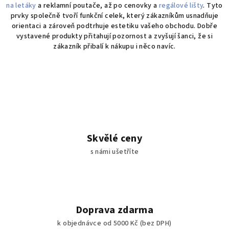
p
na letáky
a reklamní poutače, až po cenovky a
regálové lišty
. Tyto
i
prvky společně tvoří funkční celek, který zákazníkům usnadňuje
s
orientaci a zároveň podtrhuje estetiku vašeho obchodu. Dobře
u
vystavené produkty přitahují pozornost a zvyšují šanci, že si
zákazník přibalí k nákupu i něco navíc.
Skvělé ceny
s námi ušetříte
Doprava zdarma
k objednávce od 5000 Kč (bez DPH)