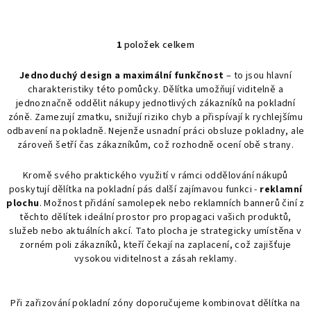
1
položek celkem
O
v
Jednoduchý design a maximální funkčnost
– to jsou hlavní
l
charakteristiky této pomůcky. Dělítka umožňují viditelně a
á
jednoznačně oddělit nákupy jednotlivých zákazníků na pokladní
d
zóně. Zamezují zmatku, snižují riziko chyb a přispívají k rychlejšímu
a
odbavení na pokladně. Nejenže usnadní práci obsluze pokladny, ale
zároveň šetří čas zákazníkům, což rozhodně ocení obě strany.
c
í
Kromě svého praktického využití v rámci oddělování nákupů
p
poskytují dělítka na pokladní pás další zajímavou funkci -
reklamní
r
plochu
. Možnost přidání samolepek nebo reklamních bannerů činí z
v
těchto dělítek ideální prostor pro propagaci vašich produktů,
k
služeb nebo aktuálních akcí. Tato plocha je strategicky umístěna v
y
zorném poli zákazníků, kteří čekají na zaplacení, což zajišťuje
v
vysokou viditelnost a zásah reklamy.
ý
p
Při zařizování pokladní zóny doporučujeme kombinovat dělítka na
i