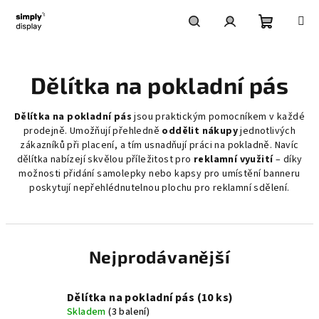
Přejít
na
obsah
Nákupní
Hledat
Přihlášení
Dělítka na pokladní pás
košík
Dělítka na pokladní pás
jsou praktickým pomocníkem v každé
prodejně. Umožňují přehledně
oddělit nákupy
jednotlivých
zákazníků při placení, a tím usnadňují práci na pokladně. Navíc
dělítka nabízejí skvělou příležitost pro
reklamní využití
– díky
možnosti přidání samolepky nebo kapsy pro umístění banneru
poskytují nepřehlédnutelnou plochu pro reklamní sdělení.
Nejprodávanější
Dělítka na pokladní pás (10 ks)
Skladem
(3 balení)