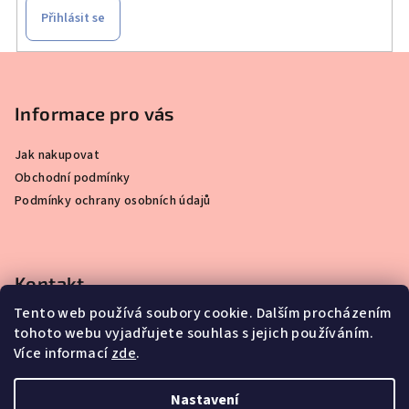
Přihlásit se
Z
á
p
Informace pro vás
a
Jak nakupovat
t
Obchodní podmínky
í
Podmínky ochrany osobních údajů
Kontakt
Tento web používá soubory cookie. Dalším procházením
info
@
simplydisplay.cz
tohoto webu vyjadřujete souhlas s jejich používáním.
+420 777 56 56 03
Více informací
zde
.
Nastavení