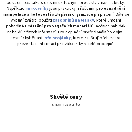
pokladní pás také s dalšími užitečnými produkty z naší nabídky.
s
Například
mincovníky
jsou praktickým řešením pro
usnadnění
u
manipulace s hotovostí
a zlepšení organizace při placení. Dále se
vyplatí zvážit i použití
zásobníků na letáky
, které umožní
pohodlné
umístění propagačních materiálů
, akčních nabídek
nebo důležitých informací. Pro doplnění profesionálního dojmu
nesmí chybět ani
info stojánky
, které zajišťují přehlednou
prezentaci informací pro zákazníky v celé prodejně.
Skvělé ceny
s námi ušetříte