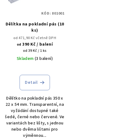
s
t
p
ů
KÓD:
801001
r
Dělítka na pokladní pás (10
o
ks)
d
od 471,90 Kč včetně DPH
u
390 Kč
/ balení
od
k
Měrná
od 39 Kč / 1 ks
cena:
Skladem
(3 balení)
t
ů
Detail
Dělítko na pokladní pás 350 x
22 x 54 mm. Transparentní, na
vyžádání dostupné také
šedé, černé nebo červené. Ve
variantách bez lišty, s jednou
nebo dvěma lištami pro
výměnnou...