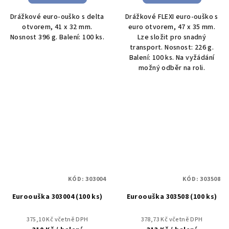
Drážkové euro-ouško s delta
Drážkové FLEXI euro-ouško s
otvorem, 41 x 32 mm.
euro otvorem, 47 x 35 mm.
Nosnost 396 g. Balení: 100 ks.
Lze složit pro snadný
transport. Nosnost: 226 g.
Balení: 100 ks. Na vyžádání
možný odběr na roli.
KÓD:
303004
KÓD:
303508
Euroouška 303004 (100 ks)
Euroouška 303508 (100 ks)
375,10 Kč včetně DPH
378,73 Kč včetně DPH