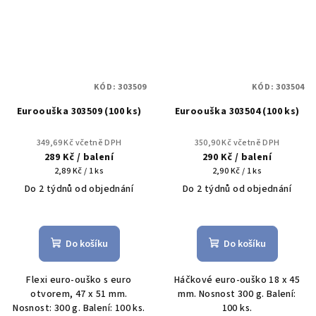
KÓD:
303509
KÓD:
303504
Euroouška 303509 (100 ks)
Euroouška 303504 (100 ks)
349,69 Kč včetně DPH
350,90 Kč včetně DPH
289 Kč
/ balení
290 Kč
/ balení
Měrná
Měrná
2,89 Kč / 1 ks
2,90 Kč / 1 ks
cena:
cena:
Do 2 týdnů od objednání
Do 2 týdnů od objednání
Do košíku
Do košíku
Flexi euro-ouško s euro
Háčkové euro-ouško 18 x 45
otvorem, 47 x 51 mm.
mm. Nosnost 300 g. Balení:
Nosnost: 300 g. Balení: 100 ks.
100 ks.