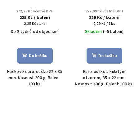
272,25 Kč včetně DPH
277,09 Kč včetně DPH
225 Kč
/ balení
229 Kč
/ balení
Měrná
Měrná
2,25 Kč / 1 ks
2,29 Kč / 1 ks
cena:
cena:
Do 2 týdnů od objednání
Skladem
(>5 balení)
Do košíku
Do košíku
Háčkové euro-ouško 22 x 35
Euro-ouško s kulatým
mm. Nosnost 200 g. Balení:
otvorem, 35 x 22 mm.
100 ks.
Nosnost: 400 g. Balení: 100 ks.