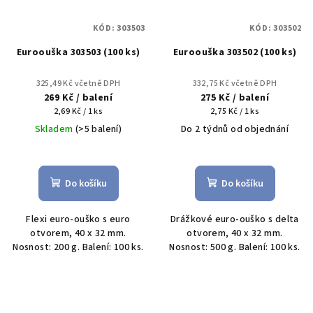
KÓD:
303503
KÓD:
303502
Euroouška 303503 (100 ks)
Euroouška 303502 (100 ks)
325,49 Kč včetně DPH
332,75 Kč včetně DPH
269 Kč
/ balení
275 Kč
/ balení
Měrná
Měrná
2,69 Kč / 1 ks
2,75 Kč / 1 ks
cena:
cena:
Skladem
(>5 balení)
Do 2 týdnů od objednání
Do košíku
Do košíku
Flexi euro-ouško s euro
Drážkové euro-ouško s delta
otvorem, 40 x 32 mm.
otvorem, 40 x 32 mm.
Nosnost: 200 g. Balení: 100 ks.
Nosnost: 500 g. Balení: 100 ks.