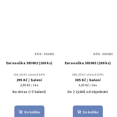
KÓD:
303002
KÓD:
303003
Euroouška 303002 (100 ks)
Euroouška 303003 (100 ks)
356,95 Kč včetně DPH
369,05 Kč včetně DPH
295 Kč
/ balení
305 Kč
/ balení
Měrná
Měrná
2,95 Kč / 1 ks
3,05 Kč / 1 ks
cena:
cena:
Na dotaz
(>5 balení)
Do 2 týdnů od objednání
Do košíku
Do košíku