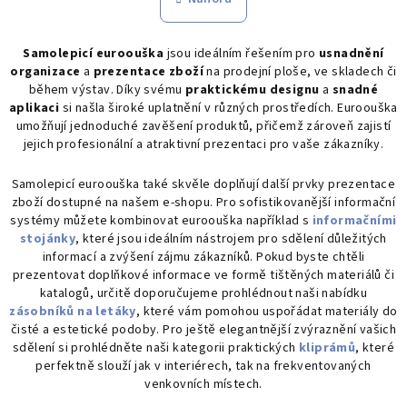
k
á
o
d
v
Samolepicí euroouška
jsou ideálním řešením pro
usnadnění
a
á
organizace
a
prezentace zboží
na prodejní ploše, ve skladech či
n
c
během výstav. Díky svému
praktickému designu
a
snadné
í
í
aplikaci
si našla široké uplatnění v různých prostředích. Euroouška
p
umožňují jednoduché zavěšení produktů, přičemž zároveň zajistí
r
jejich profesionální a atraktivní prezentaci pro vaše zákazníky.
v
k
Samolepicí euroouška také skvěle doplňují další prvky prezentace
zboží dostupné na našem e-shopu. Pro sofistikovanější informační
y
systémy můžete kombinovat euroouška například s
informačními
v
stojánky
, které jsou ideálním nástrojem pro sdělení důležitých
ý
informací a zvýšení zájmu zákazníků. Pokud byste chtěli
p
prezentovat doplňkové informace ve formě tištěných materiálů či
i
katalogů, určitě doporučujeme prohlédnout naši nabídku
s
zásobníků na letáky
, které vám pomohou uspořádat materiály do
u
čisté a estetické podoby. Pro ještě elegantnější zvýraznění vašich
sdělení si prohlédněte naši kategorii praktických
kliprámů
, které
perfektně slouží jak v interiérech, tak na frekventovaných
venkovních místech.