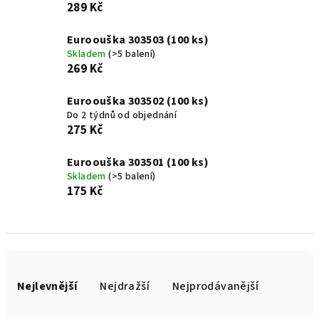
289 Kč
Euroouška 303503 (100 ks)
Skladem
(>5 balení)
269 Kč
Euroouška 303502 (100 ks)
Do 2 týdnů od objednání
275 Kč
Euroouška 303501 (100 ks)
Skladem
(>5 balení)
175 Kč
Ř
a
Nejlevnější
Nejdražší
Nejprodávanější
z