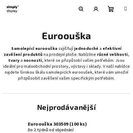
Přejít
na
obsah
Nákupní
Hledat
Přihlášení
Euroouška
košík
Samolepicí euroouška
zajišťují
jednoduché
a
efektivní
zavěšení produktů
na prodejní ploše. Nabízíme
různé velikosti
,
tvary
a
nosnosti
, které se přizpůsobí vašim potřebám. Jsou
ideální pro maloobchodní prostory, výstavy i sklady. V naší nabídce
najdete širokou škálu samolepicích eurooušek, které vám umožní
přizpůsobit zavěšení vašim specifickým potřebám.
Nejprodávanější
Euroouška 303509 (100 ks)
Do 2 týdnů od objednání