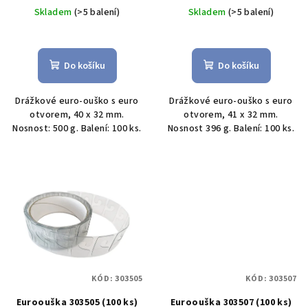
t
cena:
cena:
Skladem
(>5 balení)
Skladem
(>5 balení)
ů
Do košíku
Do košíku
Drážkové euro-ouško s euro
Drážkové euro-ouško s euro
otvorem, 40 x 32 mm.
otvorem, 41 x 32 mm.
Nosnost: 500 g. Balení: 100 ks.
Nosnost 396 g. Balení: 100 ks.
KÓD:
303505
KÓD:
303507
Euroouška 303505 (100 ks)
Euroouška 303507 (100 ks)