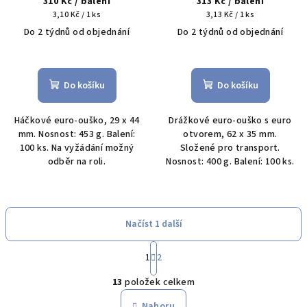
310 Kč
/ balení
313 Kč
/ balení
Měrná
Měrná
3,10 Kč / 1 ks
3,13 Kč / 1 ks
cena:
cena:
Do 2 týdnů od objednání
Do 2 týdnů od objednání
Do košíku
Do košíku
Háčkové euro-ouško, 29 x 44
Drážkové euro-ouško s euro
mm. Nosnost: 453 g. Balení:
otvorem, 62 x 35 mm.
100 ks. Na vyžádání možný
Složené pro transport.
odběr na roli.
Nosnost: 400 g. Balení: 100 ks.
Načíst 1 další
S
1
2
t
O
r
13
položek celkem
á
v
n
l
Nahoru