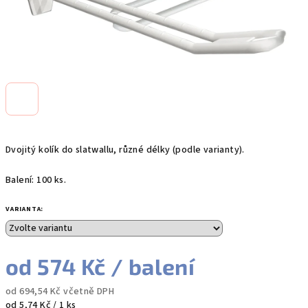
Dvojitý kolík do slatwallu, různé délky (podle varianty).
Balení: 100 ks.
VARIANTA:
od
574 Kč
/ balení
od
694,54 Kč
včetně DPH
Měrná
od 5,74 Kč / 1 ks