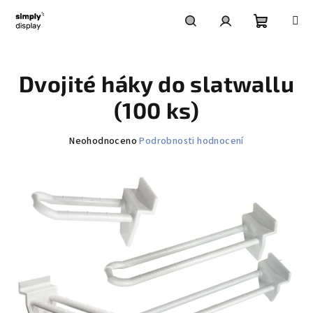
Přejít
na
obsah
Nákupní
Hledat
Přihlášení
Dvojité háky do slatwallu
košík
(100 ks)
Průměrné
Neohodnoceno
Podrobnosti hodnocení
hodnocení
produktu
je
0,0
z
5
hvězdiček.