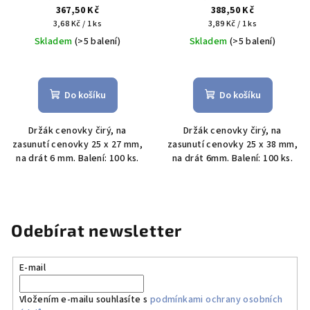
367,50 Kč
388,50 Kč
Měrná
Měrná
3,68 Kč / 1 ks
3,89 Kč / 1 ks
cena:
cena:
Skladem
(>5 balení)
Skladem
(>5 balení)
Do košíku
Do košíku
Držák cenovky čirý, na
Držák cenovky čirý, na
zasunutí cenovky 25 x 27 mm,
zasunutí cenovky 25 x 38 mm,
na drát 6 mm. Balení: 100 ks.
na drát 6mm. Balení: 100 ks.
Odebírat newsletter
E-mail
Vložením e-mailu souhlasíte s
podmínkami ochrany osobních