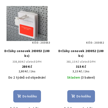
KÓD:
203053
KÓD:
203052
Držáky cenovek 203053 (100
Držáky cenovek 203052 (100
ks)
ks)
338,80 Kč včetně DPH
381,15 Kč včetně DPH
280 Kč
315 Kč
Měrná
Měrná
2,80 Kč / 1 ks
3,15 Kč / 1 ks
cena:
cena:
Do 2 týdnů od objednání
Skladem
(3 balení)
Do košíku
Do košíku