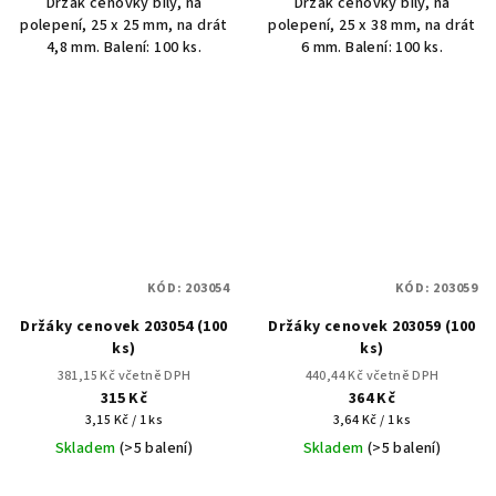
Držák cenovky bílý, na
Držák cenovky bílý, na
polepení, 25 x 25 mm, na drát
polepení, 25 x 38 mm, na drát
4,8 mm. Balení: 100 ks.
6 mm. Balení: 100 ks.
KÓD:
203054
KÓD:
203059
Držáky cenovek 203054 (100
Držáky cenovek 203059 (100
ks)
ks)
381,15 Kč včetně DPH
440,44 Kč včetně DPH
315 Kč
364 Kč
Měrná
Měrná
3,15 Kč / 1 ks
3,64 Kč / 1 ks
cena:
cena:
Skladem
(>5 balení)
Skladem
(>5 balení)