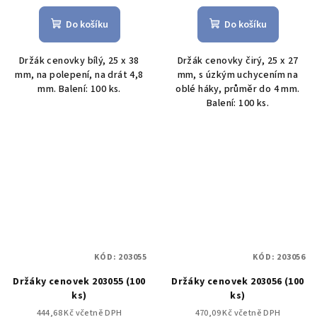
Do košíku
Do košíku
Držák cenovky bílý, 25 x 38
Držák cenovky čirý, 25 x 27
mm, na polepení, na drát 4,8
mm, s úzkým uchycením na
mm. Balení: 100 ks.
oblé háky, průměr do 4 mm.
Balení: 100 ks.
KÓD:
203055
KÓD:
203056
Držáky cenovek 203055 (100
Držáky cenovek 203056 (100
ks)
ks)
444,68 Kč včetně DPH
470,09 Kč včetně DPH