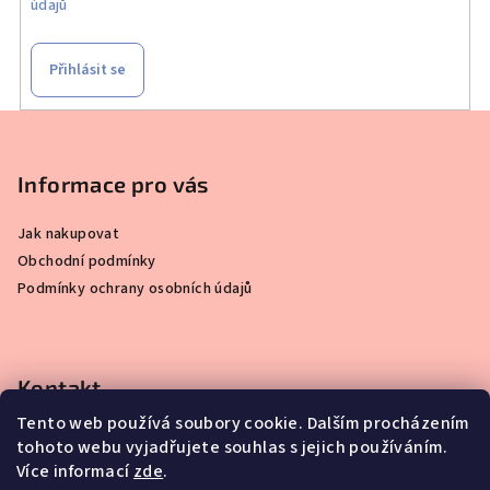
údajů
Přihlásit se
Z
á
p
Informace pro vás
a
Jak nakupovat
t
Obchodní podmínky
í
Podmínky ochrany osobních údajů
Kontakt
Tento web používá soubory cookie. Dalším procházením
info
@
simplydisplay.cz
tohoto webu vyjadřujete souhlas s jejich používáním.
+420 777 56 56 03
Více informací
zde
.