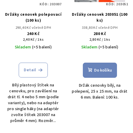
KÓD:
203007
KÓD:
203051
Držáky cenovek polepovací
Držáky cenovek 203051 (100
(100 ks)
ks)
290,40 Kč včetně DPH
338,80 Kč včetně DPH
240 Kč
280 Kč
Měrná
Měrná
2,40 Kč / 1 ks
2,80 Kč / 1 ks
cena:
cena:
Skladem
(>5 balení)
Skladem
(>5 balení)
Detail
Do košíku
Bílý plastový štítek na
Držák cenovky bílý, na
cenovku, pro zavěšení na
polepení, 25 x 25 mm, na drát
drát tl. 4 nebo 5 mm (podle
6 mm. Balení: 100 ks.
varianty), nebo na adaptér
pro single háky (na adaptér
zvolte štítek 203007 na
průměr 4 mm). Rozměr...