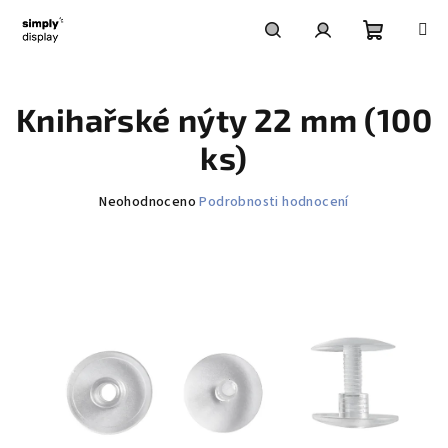
Přejít
na
obsah
Nákupní
Hledat
Přihlášení
Knihařské nýty 22 mm (100
košík
ks)
Průměrné
Neohodnoceno
Podrobnosti hodnocení
hodnocení
produktu
je
0,0
z
5
hvězdiček.