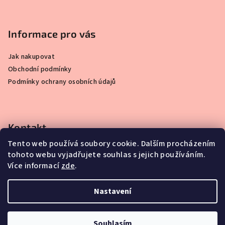
Z
á
p
Informace pro vás
a
Jak nakupovat
t
Obchodní podmínky
í
Podmínky ochrany osobních údajů
Kontakt
Tento web používá soubory cookie. Dalším procházením
info
@
simplydisplay.cz
tohoto webu vyjadřujete souhlas s jejich používáním.
+420 777 56 56 03
Více informací
zde
.
Nastavení
Copyright 2026
SIMPLY DISPLAY
. Všechna práva vyhrazena.
Souhlasím