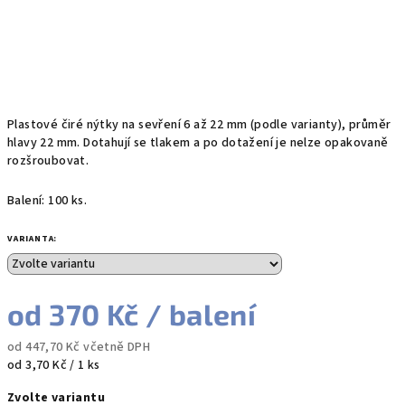
Plastové čiré nýtky na sevření 6 až 22 mm (podle varianty), průměr
hlavy 22 mm. Dotahují se tlakem a po dotažení je nelze opakovaně
rozšroubovat.
Balení: 100 ks.
VARIANTA:
od
370 Kč
/ balení
od
447,70 Kč
včetně DPH
Měrná
od 3,70 Kč / 1 ks
cena:
Zvolte variantu