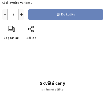
Kód:
Zvolte variantu
−
+
Do košíku
Zeptat se
Sdílet
Skvělé ceny
s námi ušetříte