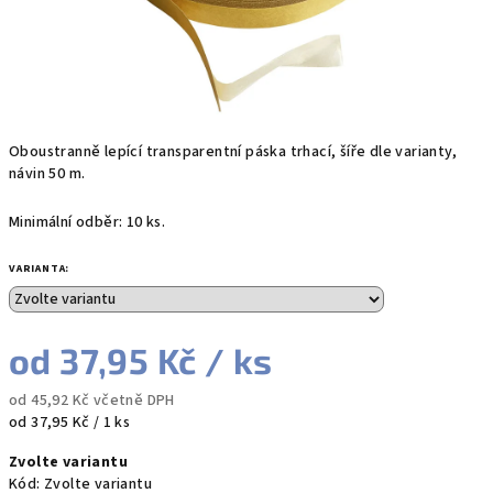
Oboustranně lepící transparentní páska trhací, šíře dle varianty,
návin 50 m.
Minimální odběr: 10 ks.
VARIANTA:
od
37,95 Kč
/ ks
od
45,92 Kč
včetně DPH
Měrná
od 37,95 Kč / 1 ks
cena:
Zvolte variantu
Kód:
Zvolte variantu