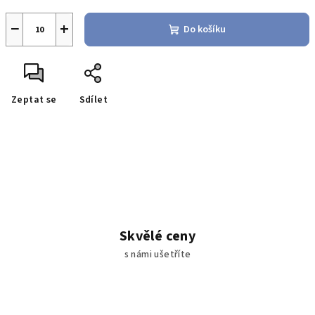
−
+
Do košíku
Zeptat se
Sdílet
Skvělé ceny
s námi ušetříte