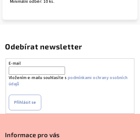
Minimální odběr: 10 ks.
Odebírat newsletter
E-mail
Vložením e-mailu souhlasíte s
podmínkami ochrany osobních
údajů
Přihlásit se
Z
á
p
Informace pro vás