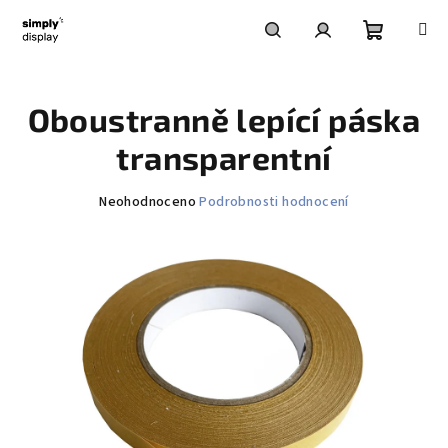
Přejít
na
obsah
Nákupní
Hledat
Přihlášení
Oboustranně lepící páska
košík
transparentní
Průměrné
Neohodnoceno
Podrobnosti hodnocení
hodnocení
produktu
je
0,0
z
5
hvězdiček.