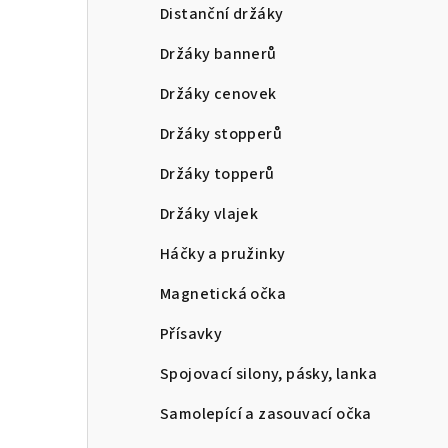
a
Distanční držáky
n
Držáky bannerů
n
Držáky cenovek
í
Držáky stopperů
p
Držáky topperů
a
Držáky vlajek
n
Háčky a pružinky
e
Magnetická očka
l
Přísavky
Spojovací silony, pásky, lanka
Samolepící a zasouvací očka