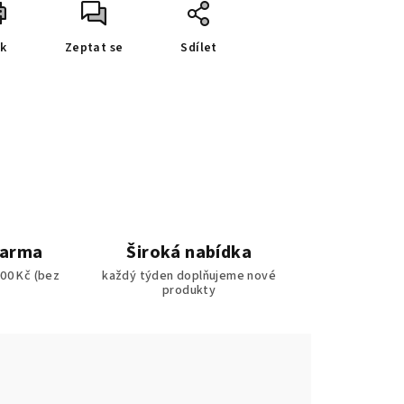
sk
Zeptat se
Sdílet
darma
Široká nabídka
00 Kč (bez
každý týden doplňujeme nové
produkty