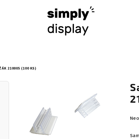
ÁK 210005 (100 KS)
S
2
Prů
Neo
hod
pro
Sam