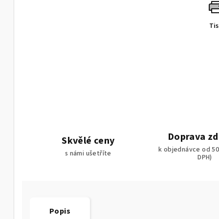
Ti
Doprava z
Skvělé ceny
k objednávce od 50
s námi ušetříte
DPH)
Popis