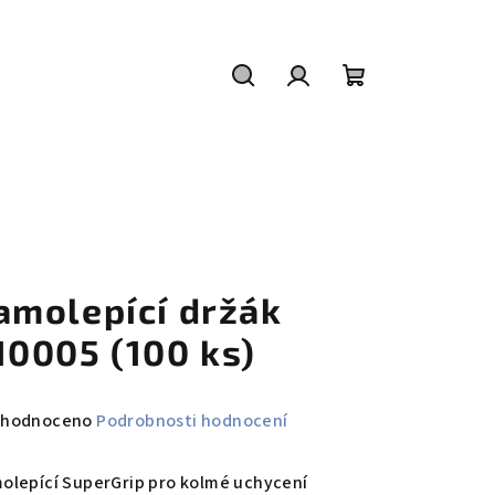
Hledat
Přihlášení
Nákupní
košík
amolepící držák
10005 (100 ks)
měrné
hodnoceno
Podrobnosti hodnocení
nocení
duktu
olepící SuperGrip pro kolmé uchycení