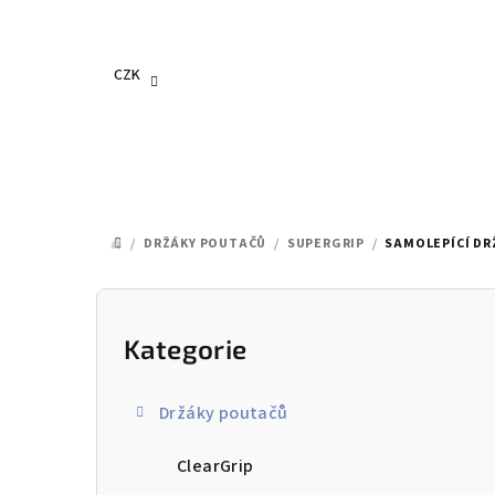
Přejít
na
obsah
CZK
/
DRŽÁKY POUTAČŮ
/
SUPERGRIP
/
SAMOLEPÍCÍ DRŽ
DOMŮ
P
o
Kategorie
Přeskočit
kategorie
s
Držáky poutačů
t
ClearGrip
r