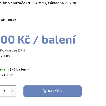
ějšího poutače (tl. 3-4 mm), základna 25 x 20
.
ní: 100 ks.
zdiček.
00 Kč
/ balení
 Kč včetně DPH
ná
 / 1 ks
a:
ladem
(>5 balení)
:
210005
+
Do košíku