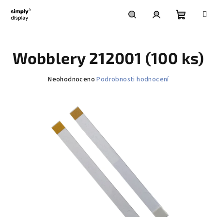
Přejít
na
obsah
Nákupní
Hledat
Přihlášení
Wobblery 212001 (100 ks)
košík
Průměrné
Neohodnoceno
Podrobnosti hodnocení
hodnocení
produktu
je
0,0
z
5
hvězdiček.