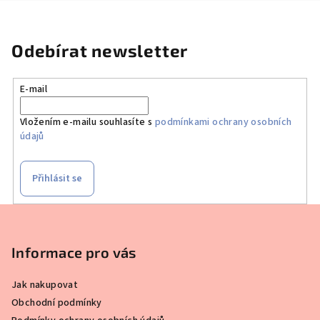
Odebírat newsletter
E-mail
Vložením e-mailu souhlasíte s
podmínkami ochrany osobních
údajů
Přihlásit se
Z
á
p
Informace pro vás
a
Jak nakupovat
t
Obchodní podmínky
í