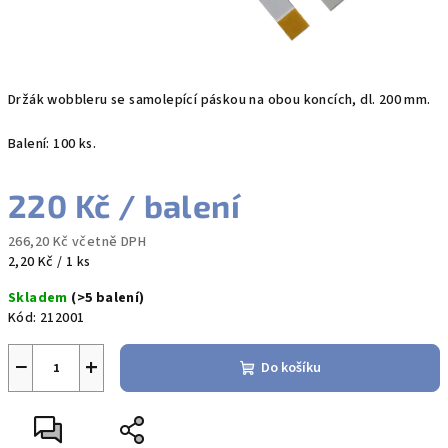
Držák wobbleru se samolepící páskou na obou koncích, dl. 200 mm.
Balení: 100 ks.
220 Kč
/ balení
266,20 Kč včetně DPH
Měrná
2,20 Kč / 1 ks
cena:
Skladem
(>5 balení)
Kód:
212001
−
+
Do košíku