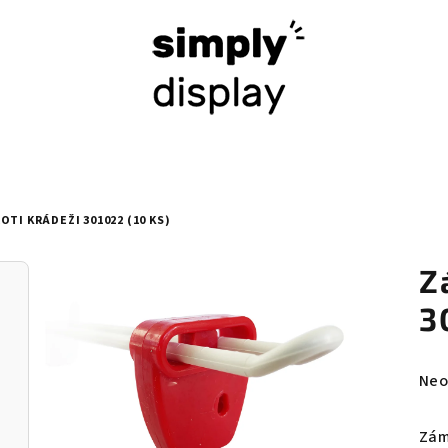
OTI KRÁDEŽI 301022 (10 KS)
Z
3
Prů
Neo
hod
pro
Zám