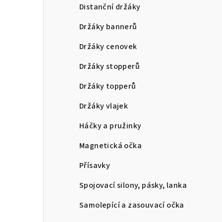
a
Distanční držáky
n
Držáky bannerů
n
Držáky cenovek
í
Držáky stopperů
p
Držáky topperů
a
Držáky vlajek
n
Háčky a pružinky
e
Magnetická očka
l
Přísavky
Spojovací silony, pásky, lanka
Samolepící a zasouvací očka