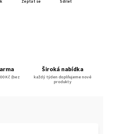
sk
Zeptat se
Sdílet
darma
Široká nabídka
00 Kč (bez
každý týden doplňujeme nové
produkty