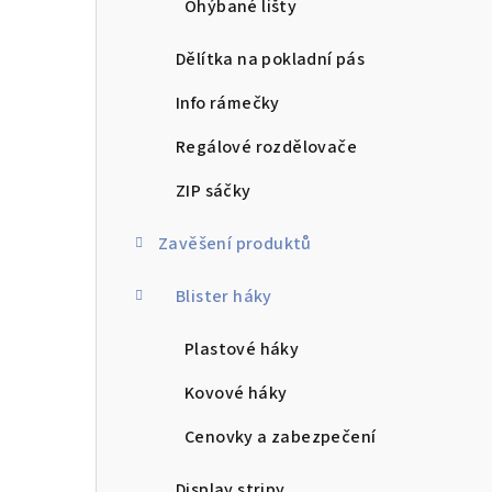
Ohýbané lišty
Dělítka na pokladní pás
Info rámečky
Regálové rozdělovače
ZIP sáčky
Zavěšení produktů
Blister háky
Plastové háky
Kovové háky
Cenovky a zabezpečení
Display stripy