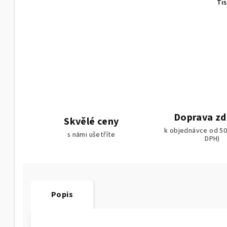
Ti
Doprava z
Skvělé ceny
k objednávce od 50
s námi ušetříte
DPH)
Popis