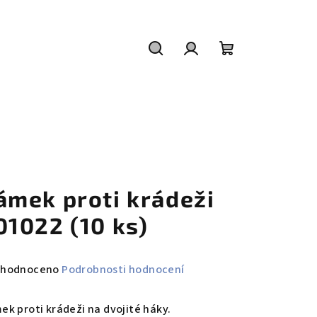
Hledat
Přihlášení
Nákupní
košík
ámek proti krádeži
01022 (10 ks)
měrné
hodnoceno
Podrobnosti hodnocení
nocení
duktu
ek proti krádeži na dvojité háky.