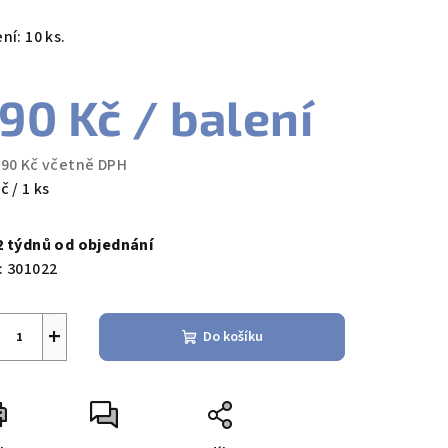
ní: 10 ks.
90 Kč
/ balení
zdiček.
,90 Kč včetně DPH
ná
č / 1 ks
a:
2 týdnů od objednání
:
301022
+
Do košíku