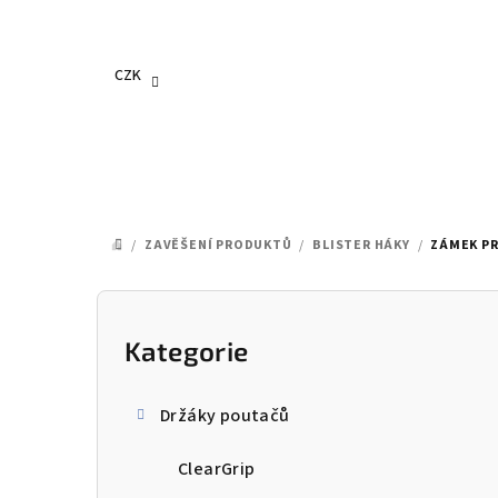
Přejít
na
obsah
CZK
/
ZAVĚŠENÍ PRODUKTŮ
/
BLISTER HÁKY
/
ZÁMEK PR
DOMŮ
P
o
Kategorie
Přeskočit
kategorie
s
Držáky poutačů
t
ClearGrip
r